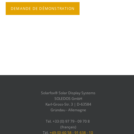
DEMANDE DE DÉMONSTRATION
Solarfox® Solar Display Systems
SOLEDOS GmbH
Karl-Gross-Str. 3 | D-63584
Gründau - Allemagne
Tél. +33 (0) 97 79 - 09 70 8
(français)
Tél.
+49 (0) 60 58 - 91 638 - 10